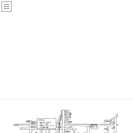
コ
ナ
ン
ビ
テ
ゲ
ン
ー
お知らせ
ツ
シ
へ
ョ
ス
ン
HOME
お知らせ
令和８年度 水口まつり 曳山宵宮渡行路（４月１９日）
キ
に
ッ
移
プ
動
2026年3月27日
お知らせ
令和８年度 水口まつり 曳山宵宮渡
行路（４月１９日）