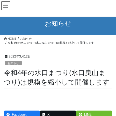
コ
ナ
ン
ビ
テ
ゲ
ン
ー
お知らせ
ツ
シ
へ
ョ
ス
ン
HOME
お知らせ
キ
に
令和4年の水口まつり(水口曳山まつり)は規模を縮小して開催します
ッ
移
プ
動
2022年3月12日
お知らせ
令和4年の水口まつり(水口曳山ま
つり)は規模を縮小して開催します
Facebook
X
LINE