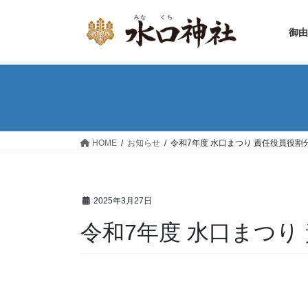
コ
ナ
ン
ビ
御由
テ
ゲ
ン
ー
ツ
シ
へ
ョ
ス
ン
キ
に
ッ
移
HOME
お知らせ
令和7年度 水口まつり 責任役員役割
プ
動
2025年3月27日
令和7年度 水口まつり