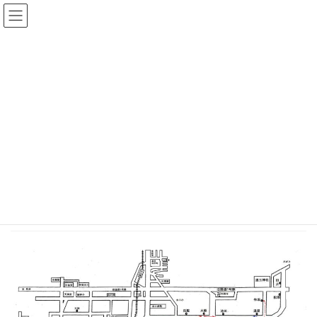
コ
ナ
ン
ビ
テ
ゲ
ン
ー
お知らせ
ツ
シ
へ
ョ
ス
ン
HOME
お知らせ
令和7年度 水口まつり 4/20曳山渡行路
キ
に
ッ
移
プ
動
2025年4月8日
お知らせ
令和7年度 水口まつり 4/20曳山渡行
路